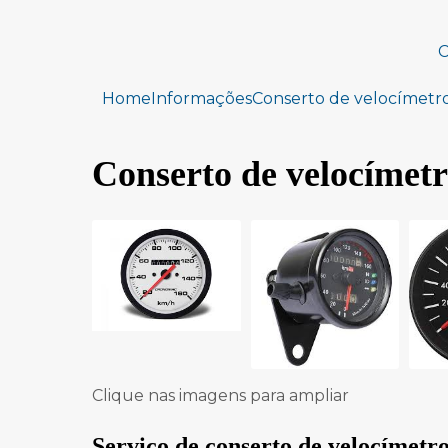
C
Home
Informações
Conserto de velocímetr
Conserto de velocímet
Clique nas imagens para ampliar
Serviço de
conserto de velocímetr