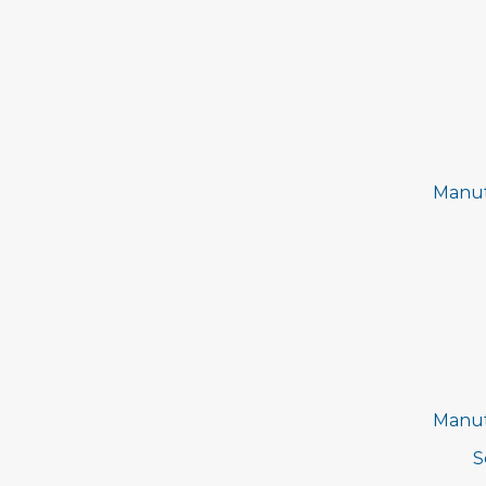
Manut
Manut
S