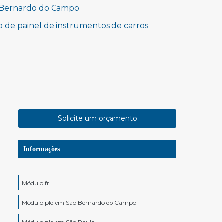
o Bernardo do Campo
 de painel de instrumentos de carros
Solicite um orçamento
Informações
Módulo fr
Módulo pld em São Bernardo do Campo
Módulo pld em São Paulo