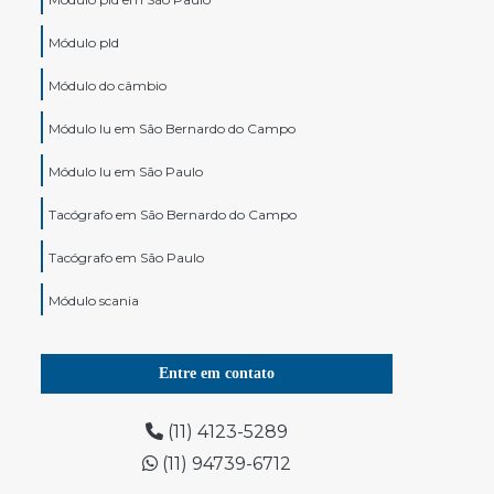
Módulo pld
Módulo do câmbio
Módulo lu em São Bernardo do Campo
Módulo lu em São Paulo
Tacógrafo em São Bernardo do Campo
Tacógrafo em São Paulo
Módulo scania
Tacografo digital em São Bernardo do Campo
Entre em contato
Tacografo digital em São Paulo
Modulo de motor scania
(11) 4123-5289
(11) 94739-6712
Tacógrafo para caminhão em São Bernardo do
Campo