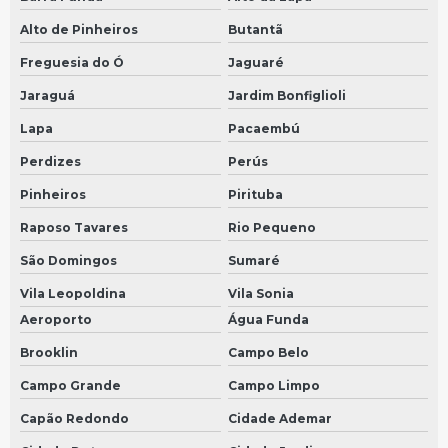
Velocimetro do carro em São Bernardo do Campo
Alto de Pinheiros
Butantã
Velocimetro do carro em São Paulo
Freguesia do Ó
Jaguaré
Sensor de velocímetro
Jaraguá
Jardim Bonfiglioli
Lapa
Pacaembú
Preço de sensor de velocidade
Perdizes
Perús
Sensor de velocidade para carro
Pinheiros
Pirituba
Reparo de módulo em São Bernardo do Campo
Raposo Tavares
Rio Pequeno
Reparo de módulo em São Paulo
São Domingos
Sumaré
Sensor de velocidade preço
Vila Leopoldina
Vila Sonia
Conserto de velocímetros em São Bernardo do Campo
Aeroporto
Água Funda
Conserto de velocímetros em São Paulo
Brooklin
Campo Belo
Sensor 25mm
Campo Grande
Campo Limpo
Conserto de velocimetro automotivo em São Bernardo do Campo
Capão Redondo
Cidade Ademar
Conserto de velocimetro automotivo em São Paulo