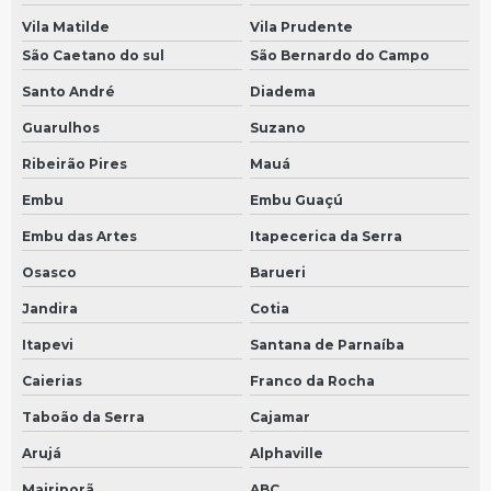
Vila Matilde
Vila Prudente
Manutenção de velocimetro automotivo em São Bernardo do Campo
São Caetano do sul
São Bernardo do Campo
Manutenção de velocimetro automotivo em São Paulo
Santo André
Diadema
Sensor tacografo em São Bernardo do Campo
Guarulhos
Suzano
Sensor tacografo em São Paulo
Ribeirão Pires
Mauá
Sensor de velocidade tacografo em São Bernardo do Campo
Embu
Embu Guaçú
Sensor de velocidade tacografo em São Paulo
Embu das Artes
Itapecerica da Serra
Sensor tacografo volvo em São Bernardo do Campo
Osasco
Barueri
Sensor tacografo volvo em São Paulo
Jandira
Cotia
Sensor tacógrafo 25mm em São Bernardo do Campo
Itapevi
Santana de Parnaíba
Sensor tacógrafo 25mm em São Paulo
Caierias
Franco da Rocha
Velocimetro
Taboão da Serra
Cajamar
Sensor tacógrafo 35mm em São Bernardo do Campo
Arujá
Alphaville
Sensor tacógrafo 35mm em São Paulo
Mairiporã
ABC