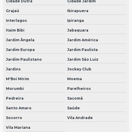
Cidade Dutra
Cidade Jardim
Sensor 35mm
Grajaú
Ibirapuera
Conserto de velocímetro de carros em São Bernardo do Campo
Interlagos
Ipiranga
Conserto de velocímetro de carros em São Paulo
Itaim Bibi
Jabaquara
Jardim Ângela
Jardim América
Sensor 90mm
Jardim Europa
Jardim Paulista
Conserto painel velocimetro em São Bernardo do Campo
Jardim Paulistano
Jardim São Luiz
Conserto painel velocimetro em São Paulo
Jardins
Jockey Club
Bomba arla
M'Boi Mirim
Moema
Conserto de tacografo em São Bernardo do Campo
Morumbi
Parelheiros
Conserto de tacografo em São Paulo
Pedreira
Sacomã
Bomba arla mercedes
Santo Amaro
Saúde
Conserto de velocimetro do carro em São Bernardo do Campo
Socorro
Vila Andrade
Conserto de velocimetro do carro em São Paulo
Vila Mariana