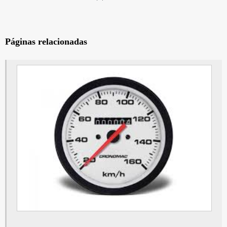
Módulo volvo
Painel de instrumentos em São Bernardo do Campo
Páginas relacionadas
Painel de instrumentos em São Paulo
Módulo volks
Módulo lu
Modulo volvo penta
Painel de instrumentos do veículo em São Bernardo do Campo
Painel de instrumentos do veículo em São Paulo
Tacógrafo
Tacografo digital
Tacógrafo para caminhão
Painel volks em São Bernardo do Campo
Painel volks em São Paulo