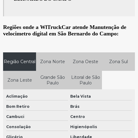
Sensor 25mm em São Bernardo do Campo
Sensor 25mm em São Paulo
Painel de instrumentos automotivo
Regiões onde a WlTruckCar atende Manutenção de
velocimetro digital em São Bernardo do Campo:
Sensor 35mm em São Bernardo do Campo
Sensor 35mm em São Paulo
Painel de instrumentos do carro
Região Central
Zona Norte
Zona Oeste
Zona Sul
Sensor 90mm em São Bernardo do Campo
Grande São
Litoral de São
Sensor 90mm em São Paulo
Zona Leste
Paulo
Paulo
Painel de instrumentos do veículo
Aclimação
Bela Vista
Bomba arla em São Bernardo do Campo
Bom Retiro
Brás
Bomba arla em São Paulo
Cambuci
Centro
Bomba arla mercedes em São Bernardo do Campo
Consolação
Higienópolis
Bomba arla mercedes em São Paulo
Glicério
Liberdade