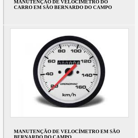
Tacografo eletrônico
MANUTENÇÃO DE VELOCÍMETRO DO
CARRO EM SÃO BERNARDO DO CAMPO
Preço de sensor de velocidade em São Bernardo do Campo
Preço de sensor de velocidade em São Paulo
Tacógrafo digital para caminhão
Preço de tacógrafo para caminhão
Sensor de velocidade automotivo em São Bernardo do Campo
Sensor de velocidade automotivo em São Paulo
Tacografo a venda
Tacografo digital volvo
Painel de instrumentos
Sensor de velocidade preço em São Bernardo do Campo
Sensor de velocidade preço em São Paulo
Painel de instrumento digital
MANUTENÇÃO DE VELOCÍMETRO EM SÃO
BERNARDO DO CAMPO