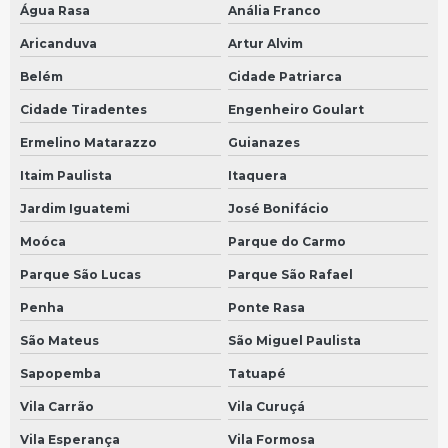
Bomba arla scania
Água Rasa
Anália Franco
Conserto de velocimetro digital em São Bernardo do Campo
Aricanduva
Artur Alvim
Conserto de velocimetro digital em São Paulo
Belém
Cidade Patriarca
Bomba arla volvo
Cidade Tiradentes
Engenheiro Goulart
Ermelino Matarazzo
Guianazes
Conserto de velocimetro de caminhao em São Bernardo do Campo
Itaim Paulista
Itaquera
Conserto de velocimetro de caminhao em São Paulo
Jardim Iguatemi
José Bonifácio
Bomba dosadora
Moóca
Parque do Carmo
Manutenção de velocímetro em São Bernardo do Campo
Parque São Lucas
Parque São Rafael
Manutenção de velocímetro em São Paulo
Penha
Ponte Rasa
Manutenção de velocímetro do carro em São Bernardo do Campo
São Mateus
São Miguel Paulista
Manutenção de velocímetro do carro em São Paulo
Sapopemba
Tatuapé
Manutenção de velocimetro digital em São Bernardo do
Campo
Vila Carrão
Vila Curuçá
Manutenção de velocimetro digital em São Paulo
Vila Esperança
Vila Formosa