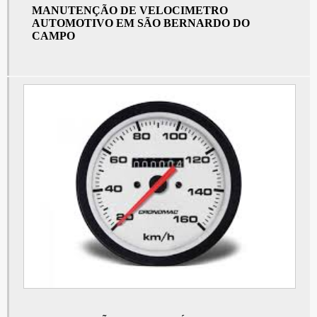
MANUTENÇÃO DE VELOCIMETRO
Tacógrafo preço
AUTOMOTIVO EM SÃO BERNARDO DO
CAMPO
Painel de instrumentos mercedes em São Bernardo do Campo
Painel de instrumentos mercedes em São Paulo
Preço do tacógrafo
Sensor do câmbio em São Bernardo do Campo
Sensor do câmbio em São Paulo
Tacografo analógico
Sensor de velocidade em São Bernardo do Campo
Sensor de velocidade em São Paulo
Tacografo caminhao preço
Sensor de velocímetro em São Bernardo do Campo
Sensor de velocímetro em São Paulo