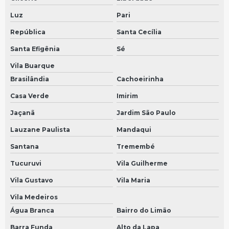
Bomba arla scania em São Bernardo do Campo
Luz
Pari
Bomba arla scania em São Paulo
República
Santa Cecília
Painel de instrumentos velocimetro
Santa Efigênia
Sé
Bomba dosadora em São Bernardo do Campo
Vila Buarque
Brasilândia
Cachoeirinha
Bomba dosadora em São Paulo
Casa Verde
Imirim
Painel volks
Jaçanã
Jardim São Paulo
Painel de instrumentos caminhão
Lauzane Paulista
Mandaqui
Painel de instrumentos de carro
Santana
Tremembé
Velocimetro em São Bernardo do Campo
Tucuruvi
Vila Guilherme
Velocimetro em São Paulo
Vila Gustavo
Vila Maria
Painel de instrumentos mercedes
Vila Medeiros
Sensor do câmbio
Água Branca
Bairro do Limão
Sensor de velocidade
Barra Funda
Alto da Lapa