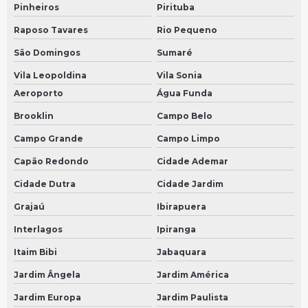
Pinheiros
Pirituba
Velocimetro em São Bernardo do Campo
Raposo Tavares
Rio Pequeno
Velocimetro em São Paulo
São Domingos
Sumaré
Painel de instrumentos mercedes
Vila Leopoldina
Vila Sonia
Sensor do câmbio
Aeroporto
Água Funda
Brooklin
Campo Belo
Sensor de velocidade
Campo Grande
Campo Limpo
Velocimetro do carro em São Bernardo do Campo
Capão Redondo
Cidade Ademar
Velocimetro do carro em São Paulo
Cidade Dutra
Cidade Jardim
Sensor de velocímetro
Grajaú
Ibirapuera
Preço de sensor de velocidade
Interlagos
Ipiranga
Sensor de velocidade para carro
Itaim Bibi
Jabaquara
Reparo de módulo em São Bernardo do Campo
Jardim Ângela
Jardim América
Reparo de módulo em São Paulo
Jardim Europa
Jardim Paulista