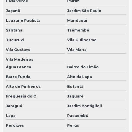
Casa Verde
Imirim
Painel de instrumentos do veículo
Jaçanã
Jardim São Paulo
Bomba arla em São Bernardo do Campo
Lauzane Paulista
Mandaqui
Bomba arla em São Paulo
Santana
Tremembé
Bomba arla mercedes em São Bernardo do Campo
Tucuruvi
Vila Guilherme
Bomba arla mercedes em São Paulo
Vila Gustavo
Vila Maria
Bomba arla scania em São Bernardo do Campo
Vila Medeiros
Água Branca
Bairro do Limão
Bomba arla scania em São Paulo
Barra Funda
Alto da Lapa
Painel de instrumentos velocimetro
Alto de Pinheiros
Butantã
Bomba dosadora em São Bernardo do Campo
Freguesia do Ó
Jaguaré
Bomba dosadora em São Paulo
Jaraguá
Jardim Bonfiglioli
Painel volks
Lapa
Pacaembú
Painel de instrumentos caminhão
Perdizes
Perús
Painel de instrumentos de carro