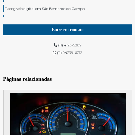
Tacografo digital em São Bernardo do Campo
Tacografo digital em São Paulo
Modulo de motor scania
Entre em contato
Tacógrafo para caminhão em São Bernardo do Campo
(11) 4123-5289
Tacógrafo para caminhão em São Paulo
(11) 94739-6712
Módulo volvo
Painel de instrumentos em São Bernardo do Campo
Páginas relacionadas
Painel de instrumentos em São Paulo
Módulo volks
Módulo lu
Modulo volvo penta
Painel de instrumentos do veículo em São Bernardo do Campo