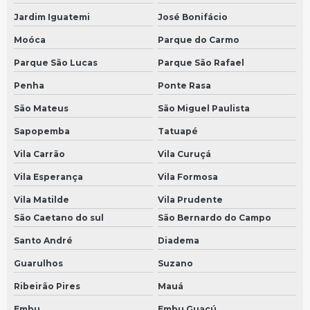
Conserto de tacografo em São Bernardo do Campo
Jardim Iguatemi
José Bonifácio
Conserto de tacografo em São Paulo
Moóca
Parque do Carmo
Bomba arla mercedes
Parque São Lucas
Parque São Rafael
Conserto de velocimetro do carro em São Bernardo do Campo
Penha
Ponte Rasa
Conserto de velocimetro do carro em São Paulo
São Mateus
São Miguel Paulista
Bomba arla scania
Sapopemba
Tatuapé
Conserto de velocimetro digital em São Bernardo do Campo
Vila Carrão
Vila Curuçá
Conserto de velocimetro digital em São Paulo
Vila Esperança
Vila Formosa
Bomba arla volvo
Vila Matilde
Vila Prudente
São Caetano do sul
São Bernardo do Campo
Conserto de velocimetro de caminhao em São Bernardo do Campo
Santo André
Diadema
Conserto de velocimetro de caminhao em São Paulo
Guarulhos
Suzano
Bomba dosadora
Ribeirão Pires
Mauá
Manutenção de velocímetro em São Bernardo do Campo
Embu
Embu Guaçú