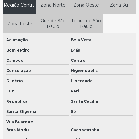
Região Central
Zona Norte
Zona Oeste
Zona Sul
Tacografo digital volvo
Painel de instrumentos
Grande São
Litoral de São
Zona Leste
Paulo
Paulo
Sensor de velocidade preço em São Bernardo do Campo
Sensor de velocidade preço em São Paulo
Aclimação
Bela Vista
Painel de instrumento digital
Bom Retiro
Brás
Sensor 25mm em São Bernardo do Campo
Cambuci
Centro
Sensor 25mm em São Paulo
Consolação
Higienópolis
Painel de instrumentos automotivo
Glicério
Liberdade
Luz
Pari
Sensor 35mm em São Bernardo do Campo
República
Santa Cecília
Sensor 35mm em São Paulo
Santa Efigênia
Sé
Painel de instrumentos do carro
Vila Buarque
Sensor 90mm em São Bernardo do Campo
Brasilândia
Cachoeirinha
Sensor 90mm em São Paulo