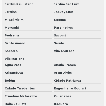
Sensor de velocidade preço
Jardim Paulistano
Jardim São Luiz
Conserto de velocímetros em São Bernardo do Campo
Jardins
Jockey Club
Conserto de velocímetros em São Paulo
M'Boi Mirim
Moema
Sensor 25mm
Morumbi
Parelheiros
Conserto de velocimetro automotivo em São Bernardo do Campo
Pedreira
Sacomã
Conserto de velocimetro automotivo em São Paulo
Santo Amaro
Saúde
Sensor 35mm
Socorro
Vila Andrade
Conserto de velocímetro de carros em São Bernardo do Campo
Vila Mariana
Água Rasa
Anália Franco
Conserto de velocímetro de carros em São Paulo
Aricanduva
Artur Alvim
Sensor 90mm
Belém
Cidade Patriarca
Conserto painel velocimetro em São Bernardo do Campo
Cidade Tiradentes
Engenheiro Goulart
Conserto painel velocimetro em São Paulo
Ermelino Matarazzo
Guianazes
Bomba arla
Itaim Paulista
Itaquera