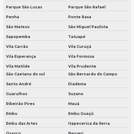
Sensor tacografo em São Bernardo do Campo
Parque São Lucas
Parque São Rafael
Sensor tacografo em São Paulo
Penha
Ponte Rasa
Sensor de velocidade tacografo em São Bernardo do Campo
São Mateus
São Miguel Paulista
Sensor de velocidade tacografo em São Paulo
Sapopemba
Tatuapé
Sensor tacografo volvo em São Bernardo do Campo
Vila Carrão
Vila Curuçá
Sensor tacografo volvo em São Paulo
Vila Esperança
Vila Formosa
Sensor tacógrafo 25mm em São Bernardo do Campo
Vila Matilde
Vila Prudente
Sensor tacógrafo 25mm em São Paulo
São Caetano do sul
São Bernardo do Campo
Velocimetro
Santo André
Diadema
Guarulhos
Suzano
Sensor tacógrafo 35mm em São Bernardo do Campo
Ribeirão Pires
Mauá
Sensor tacógrafo 35mm em São Paulo
Embu
Embu Guaçú
Velocímetro digital
Embu das Artes
Itapecerica da Serra
Sensor tacógrafo 90mm em São Bernardo do Campo
Osasco
Barueri