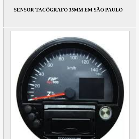
Painel de instrumentos mercedes em São Paulo
SENSOR TACÓGRAFO 35MM EM SÃO PAULO
Preço do tacógrafo
Sensor do câmbio em São Bernardo do Campo
Sensor do câmbio em São Paulo
Tacografo analógico
Sensor de velocidade em São Bernardo do Campo
Sensor de velocidade em São Paulo
Tacografo caminhao preço
Sensor de velocímetro em São Bernardo do Campo
Sensor de velocímetro em São Paulo
Tacografo eletrônico
Preço de sensor de velocidade em São Bernardo do Campo
Preço de sensor de velocidade em São Paulo