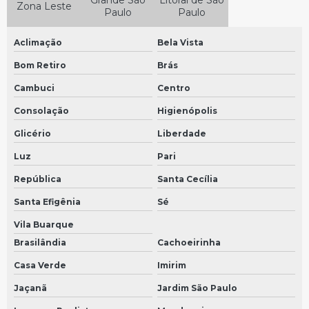
Grande São
Litoral de São
Painel de instrumentos velocimetro
Zona Leste
Paulo
Paulo
Bomba dosadora em São Bernardo do Campo
Aclimação
Bela Vista
Bomba dosadora em São Paulo
Bom Retiro
Brás
Painel volks
Cambuci
Centro
Painel de instrumentos caminhão
Consolação
Higienópolis
Painel de instrumentos de carro
Glicério
Liberdade
Velocimetro em São Bernardo do Campo
Luz
Pari
Velocimetro em São Paulo
República
Santa Cecília
Painel de instrumentos mercedes
Santa Efigênia
Sé
Sensor do câmbio
Vila Buarque
Brasilândia
Cachoeirinha
Sensor de velocidade
Casa Verde
Imirim
Velocimetro do carro em São Bernardo do Campo
Jaçanã
Jardim São Paulo
Velocimetro do carro em São Paulo