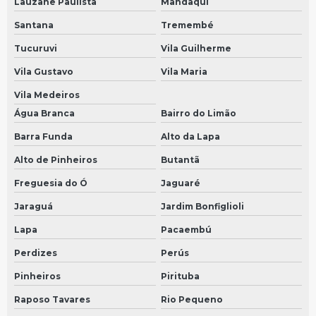
Lauzane Paulista
Mandaqui
Sensor de velocímetro
Santana
Tremembé
Preço de sensor de velocidade
Tucuruvi
Vila Guilherme
Sensor de velocidade para carro
Vila Gustavo
Vila Maria
Reparo de módulo em São Bernardo do Campo
Vila Medeiros
Reparo de módulo em São Paulo
Água Branca
Bairro do Limão
Sensor de velocidade preço
Barra Funda
Alto da Lapa
Conserto de velocímetros em São Bernardo do Campo
Alto de Pinheiros
Butantã
Conserto de velocímetros em São Paulo
Freguesia do Ó
Jaguaré
Jaraguá
Jardim Bonfiglioli
Sensor 25mm
Lapa
Pacaembú
Conserto de velocimetro automotivo em São Bernardo do Campo
Perdizes
Perús
Conserto de velocimetro automotivo em São Paulo
Pinheiros
Pirituba
Sensor 35mm
Raposo Tavares
Rio Pequeno
Conserto de velocímetro de carros em São Bernardo do Campo