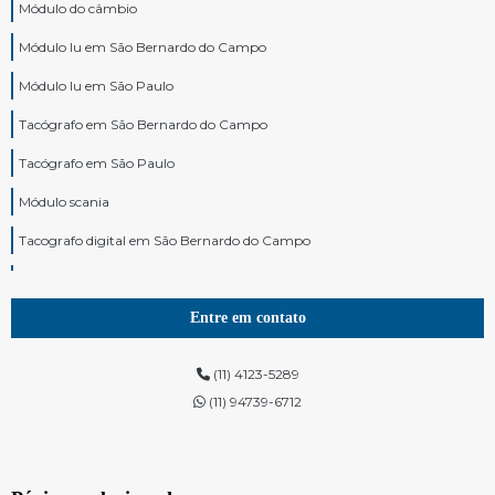
Módulo do câmbio
Módulo lu em São Bernardo do Campo
Módulo lu em São Paulo
Tacógrafo em São Bernardo do Campo
Tacógrafo em São Paulo
Módulo scania
Tacografo digital em São Bernardo do Campo
Tacografo digital em São Paulo
Modulo de motor scania
Entre em contato
Tacógrafo para caminhão em São Bernardo do Campo
(11) 4123-5289
Tacógrafo para caminhão em São Paulo
(11) 94739-6712
Módulo volvo
Painel de instrumentos em São Bernardo do Campo