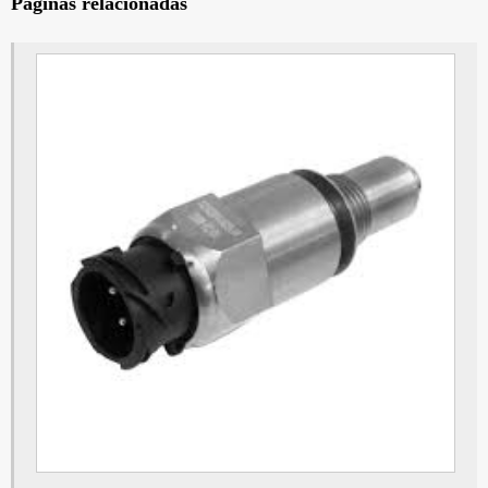
Páginas relacionadas
Painel de instrumentos em São Paulo
Módulo volks
Módulo lu
Modulo volvo penta
Painel de instrumentos do veículo em São Bernardo do Campo
Painel de instrumentos do veículo em São Paulo
Tacógrafo
Tacografo digital
Tacógrafo para caminhão
Painel volks em São Bernardo do Campo
Painel volks em São Paulo
Tacógrafo preço
Painel de instrumentos mercedes em São Bernardo do Campo