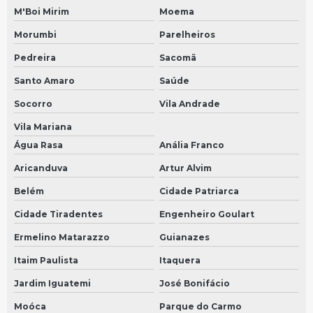
M'Boi Mirim
Moema
Bomba arla volvo
Morumbi
Parelheiros
Conserto de velocimetro de caminhao em São Bernardo do Campo
Pedreira
Sacomã
Conserto de velocimetro de caminhao em São Paulo
Santo Amaro
Saúde
Bomba dosadora
Socorro
Vila Andrade
Manutenção de velocímetro em São Bernardo do Campo
Vila Mariana
Manutenção de velocímetro em São Paulo
Água Rasa
Anália Franco
Manutenção de velocímetro do carro em São Bernardo do Campo
Aricanduva
Artur Alvim
Manutenção de velocímetro do carro em São Paulo
Belém
Cidade Patriarca
Cidade Tiradentes
Engenheiro Goulart
Manutenção de velocimetro digital em São Bernardo do Campo
Ermelino Matarazzo
Guianazes
Manutenção de velocimetro digital em São Paulo
Itaim Paulista
Itaquera
Manutenção de velocimetro automotivo em São Bernardo do Campo
Jardim Iguatemi
José Bonifácio
Manutenção de velocimetro automotivo em São Paulo
Moóca
Parque do Carmo