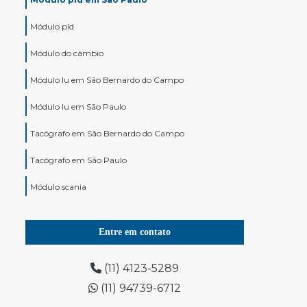
Módulo pld
Módulo do câmbio
Módulo lu em São Bernardo do Campo
Módulo lu em São Paulo
Tacógrafo em São Bernardo do Campo
Tacógrafo em São Paulo
Módulo scania
Tacografo digital em São Bernardo do Campo
Entre em contato
Tacografo digital em São Paulo
Modulo de motor scania
(11) 4123-5289
(11) 94739-6712
Tacógrafo para caminhão em São Bernardo do
Campo