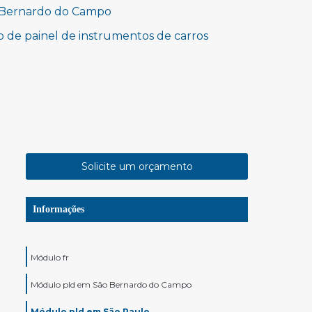
o Bernardo do Campo
 de painel de instrumentos de carros
Solicite um orçamento
Informações
Módulo fr
Módulo pld em São Bernardo do Campo
Módulo pld em São Paulo