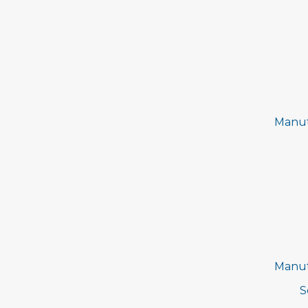
Manut
Manut
S